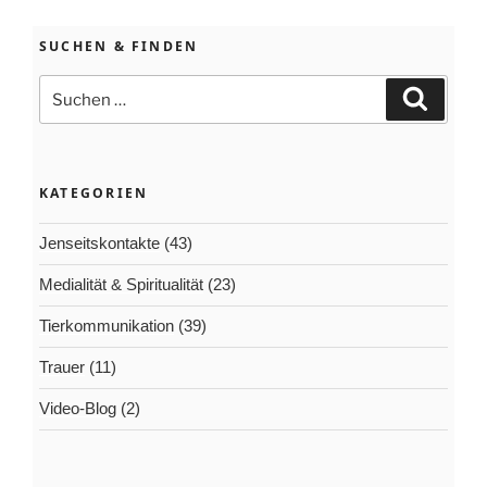
nimmt
ein
SUCHEN & FINDEN
Medium
einen
Suchen
Suchen
Verstorbenen
nach:
wahr?“
KATEGORIEN
Jenseitskontakte
(43)
Medialität & Spiritualität
(23)
Tierkommunikation
(39)
Trauer
(11)
Video-Blog
(2)