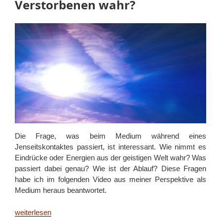
Verstorbenen wahr?
–
als
mein
Pferd
gestorben
ist“
Die Frage, was beim Medium während eines
Jenseitskontaktes passiert, ist interessant. Wie nimmt es
Eindrücke oder Energien aus der geistigen Welt wahr? Was
passiert dabei genau? Wie ist der Ablauf? Diese Fragen
habe ich im folgenden Video aus meiner Perspektive als
Medium heraus beantwortet.
„Wie
weiterlesen