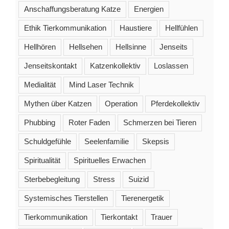
Anschaffungsberatung Katze
Energien
Ethik Tierkommunikation
Haustiere
Hellfühlen
Hellhören
Hellsehen
Hellsinne
Jenseits
Jenseitskontakt
Katzenkollektiv
Loslassen
Medialität
Mind Laser Technik
Mythen über Katzen
Operation
Pferdekollektiv
Phubbing
Roter Faden
Schmerzen bei Tieren
Schuldgefühle
Seelenfamilie
Skepsis
Spiritualität
Spirituelles Erwachen
Sterbebegleitung
Stress
Suizid
Systemisches Tierstellen
Tierenergetik
Tierkommunikation
Tierkontakt
Trauer