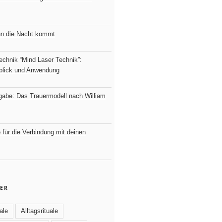
nn die Nacht kommt
echnik “Mind Laser Technik”:
nblick und Anwendung
fgabe: Das Trauermodell nach William
e für die Verbindung mit deinen
ER
ale
Alltagsrituale