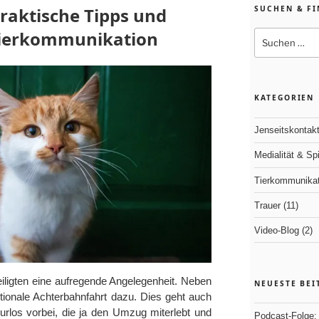
raktische Tipps und
SUCHEN & F
Tierkommunikation
Suchen
nach:
KATEGORIEN
Jenseitskontak
Medialität & Spir
Tierkommunikat
Trauer
(11)
Video-Blog
(2)
eiligten eine aufregende Angelegenheit. Neben
NEUESTE BEI
tionale Achterbahnfahrt dazu. Dies geht auch
rlos vorbei, die ja den Umzug miterlebt und
Podcast-Folge: 