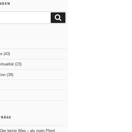
INDEN
Suchen
te
(43)
itualität
(23)
ion
(39)
TRÄGE
Der letzte Weg – als mein Pferd