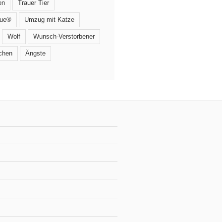
en
Trauer Tier
que®
Umzug mit Katze
Wolf
Wunsch-Verstorbener
chen
Ängste