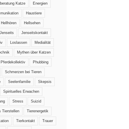
beratung Katze
Energien
mmunikation
Haustiere
Hellhören
Hellsehen
Jenseits
Jenseitskontakt
iv
Loslassen
Medialität
echnik
Mythen über Katzen
Pferdekollektiv
Phubbing
Schmerzen bei Tieren
e
Seelenfamilie
Skepsis
Spirituelles Erwachen
ung
Stress
Suizid
 Tierstellen
Tierenergetik
ation
Tierkontakt
Trauer