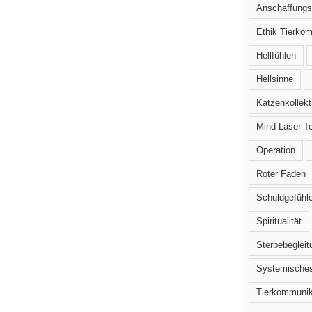
Anschaffungs
Ethik Tierko
Hellfühlen
Hellsinne
Katzenkollekt
Mind Laser T
Operation
Roter Faden
Schuldgefühl
Spiritualität
Sterbebegleit
Systemisches
Tierkommunik