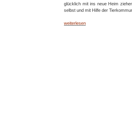
glücklich mit ins neue Heim ziehe
selbst und mit Hilfe der Tierkommu
„Umzug
weiterlesen
mit
Katze:
Praktische
Tipps
und
Begleitung
durch
Tierkommunikation“