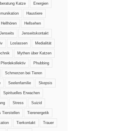
beratung Katze
Energien
mmunikation
Haustiere
Hellhören
Hellsehen
Jenseits
Jenseitskontakt
iv
Loslassen
Medialität
echnik
Mythen über Katzen
Pferdekollektiv
Phubbing
Schmerzen bei Tieren
e
Seelenfamilie
Skepsis
Spirituelles Erwachen
ung
Stress
Suizid
 Tierstellen
Tierenergetik
ation
Tierkontakt
Trauer