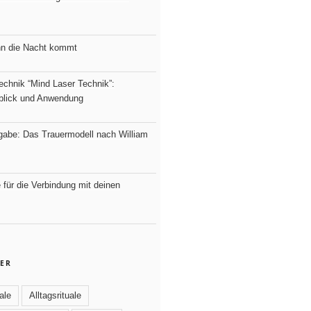
nn die Nacht kommt
echnik “Mind Laser Technik”:
nblick und Anwendung
fgabe: Das Trauermodell nach William
e für die Verbindung mit deinen
ER
ale
Alltagsrituale