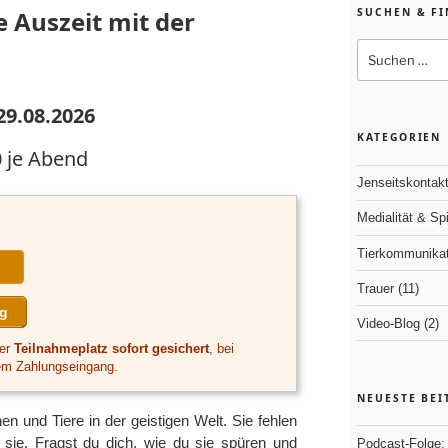
 Auszeit mit der
SUCHEN & F
Suchen
nach:
29.08.2026
KATEGORIEN
0 je Abend
Jenseitskontak
Medialität & Spir
Tierkommunikat
Trauer
(11)
ng
Video-Blog
(2)
der
Teilnahmeplatz sofort gesichert
, bei
em Zahlungseingang.
NEUESTE BEI
n und Tiere in der geistigen Welt. Sie fehlen
sie. Fragst du dich, wie du sie spüren und
Podcast-Folge: 