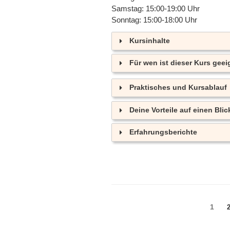
Samstag: 15:00-19:00 Uhr
Sonntag: 15:00-18:00 Uhr
Kursinhalte
Für wen ist dieser Kurs geei
Praktisches und Kursablauf
Deine Vorteile auf einen Blic
Erfahrungsberichte
Seitennummerierun
Seite
1
S
der