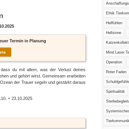
Anschaffungs
m
Ethik Tierko
Hellfühlen
.10.2025
Hellsinne
euer Termin in Planung
Katzenkollekt
ste
Mind Laser T
Operation
 dass du mit allem, was der Verlust deines
Roter Faden
esehen und gehört wirst. Gemeinsam erarbeiten
Schuldgefühl
n Ozean der Trauer segeln und gestärkt daraus
Spiritualität
.10. + 23.10.2025
Sterbebegleit
Systemisches
Tierkommunik