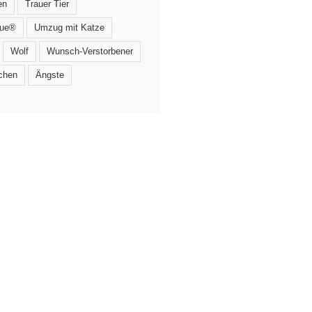
en
Trauer Tier
que®
Umzug mit Katze
Wolf
Wunsch-Verstorbener
chen
Ängste