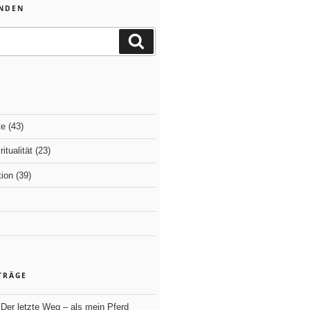
INDEN
Suchen
te
(43)
itualität
(23)
ion
(39)
TRÄGE
Der letzte Weg – als mein Pferd