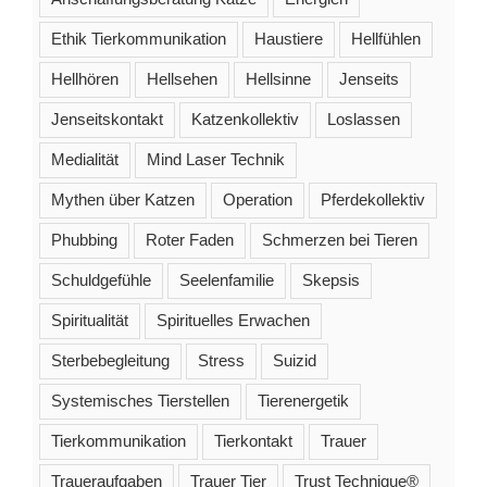
Ethik Tierkommunikation
Haustiere
Hellfühlen
Hellhören
Hellsehen
Hellsinne
Jenseits
Jenseitskontakt
Katzenkollektiv
Loslassen
Medialität
Mind Laser Technik
Mythen über Katzen
Operation
Pferdekollektiv
Phubbing
Roter Faden
Schmerzen bei Tieren
Schuldgefühle
Seelenfamilie
Skepsis
Spiritualität
Spirituelles Erwachen
Sterbebegleitung
Stress
Suizid
Systemisches Tierstellen
Tierenergetik
Tierkommunikation
Tierkontakt
Trauer
Traueraufgaben
Trauer Tier
Trust Technique®