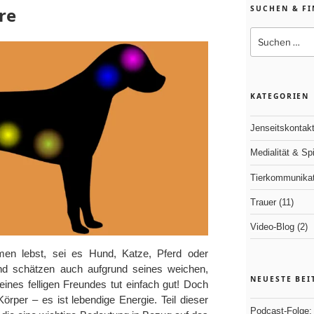
re
SUCHEN & F
Suchen
nach:
KATEGORIEN
Jenseitskontak
Medialität & Spir
Tierkommunikat
Trauer
(11)
Video-Blog
(2)
n lebst, sei es Hund, Katze, Pferd oder
 und schätzen auch aufgrund seines weichen,
NEUESTE BEI
ines felligen Freundes tut einfach gut! Doch
 Körper – es ist lebendige Energie. Teil dieser
Podcast-Folge: 