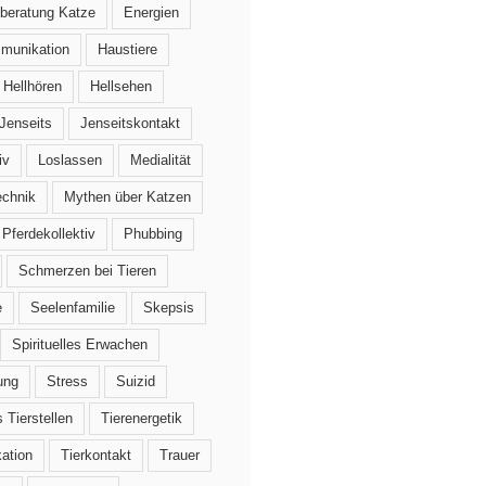
beratung Katze
Energien
mmunikation
Haustiere
Hellhören
Hellsehen
Jenseits
Jenseitskontakt
iv
Loslassen
Medialität
echnik
Mythen über Katzen
Pferdekollektiv
Phubbing
Schmerzen bei Tieren
e
Seelenfamilie
Skepsis
Spirituelles Erwachen
ung
Stress
Suizid
 Tierstellen
Tierenergetik
ation
Tierkontakt
Trauer