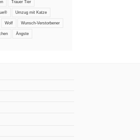
en
Trauer Tier
que®
Umzug mit Katze
Wolf
Wunsch-Verstorbener
chen
Ängste