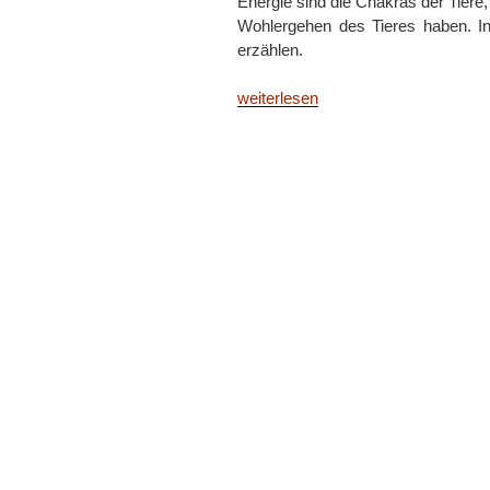
Energie sind die Chakras der Tiere,
Wohlergehen des Tieres haben. I
erzählen.
„Die
weiterlesen
Chakras
der
Tiere“