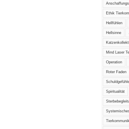
Anschaffungs
Ethik Tierko
Hellfühlen
Hellsinne
Katzenkollekt
Mind Laser T
Operation
Roter Faden
Schuldgefühl
Spiritualität
Sterbebegleit
Systemisches
Tierkommunik