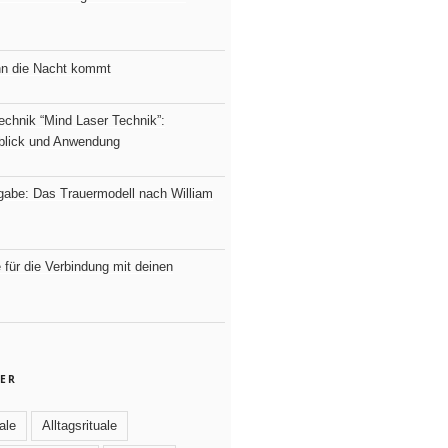
nn die Nacht kommt
echnik “Mind Laser Technik”:
nblick und Anwendung
fgabe: Das Trauermodell nach William
e für die Verbindung mit deinen
ER
ale
Alltagsrituale