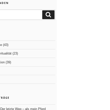
INDEN
Suchen
te
(43)
itualität
(23)
ion
(39)
TRÄGE
Der letzte Weg – als mein Pferd