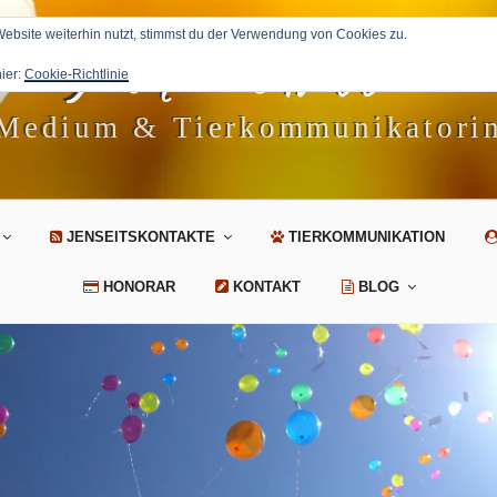
Petra Avila
bsite weiterhin nutzt, stimmst du der Verwendung von Cookies zu.
hier:
Cookie-Richtlinie
Medium & Tierkommunikatori
JENSEITSKONTAKTE
TIERKOMMUNIKATION
HONORAR
KONTAKT
BLOG