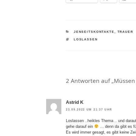
KATEGORIEN
JENSEITSKONTAKTE
,
TRAUER
SCHLAGWÖRTER
LOSLASSEN
2 Antworten auf „Müssen 
Astrid K
23.09.2022 UM 21:37 UHR
Loslassen ..heikles Thema .. und darauf
gehe darauf ein
… denn da gibt es f
Es wird immer gesagt, es gibt keine Ze