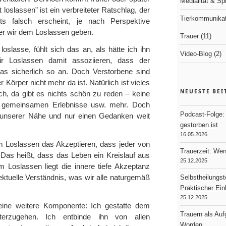
Medialität & Spir
loslassen” ist ein verbreiteter Ratschlag, der
Tierkommunikat
eits falsch erscheint, je nach Perspektive
er wir dem Loslassen geben.
Trauer
(11)
oslasse, fühlt sich das an, als hätte ich ihn
Video-Blog
(2)
r Loslassen damit assoziieren, dass der
 das sicherlich so an. Doch Verstorbene sind
 Körper nicht mehr da ist. Natürlich ist vieles
NEUESTE BEI
h, da gibt es nichts schön zu reden – keine
e gemeinsamen Erlebnisse usw. mehr. Doch
Podcast-Folge: 
n unserer Nähe und nur einen Gedanken weit
gestorben ist
16.05.2026
m Loslassen das Akzeptieren, dass jeder von
Trauerzeit: We
 Das heißt, dass das Leben ein Kreislauf aus
25.12.2025
 Loslassen liegt die innere tiefe Akzeptanz
lektuelle Verständnis, was wir alle naturgemäß
Selbstheilungst
Praktischer Ei
25.12.2025
eine weitere Komponente: Ich gestatte dem
Trauern als Au
terzugehen. Ich entbinde ihn von allen
Worden