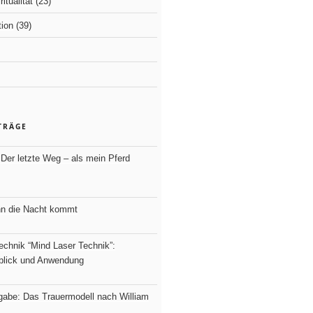
itualität
(23)
ion
(39)
TRÄGE
Der letzte Weg – als mein Pferd
nn die Nacht kommt
echnik “Mind Laser Technik”:
nblick und Anwendung
fgabe: Das Trauermodell nach William