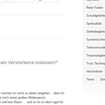
Roter Faden
Schuldgefühl
Spiritualität
Sterbebegleit
Systemisches
Tierkommunik
Traueraufgab
wir Verstorbene loslassen?“
Trust Techni
Verstorbene
Yama
Zei
 möchte ich nicht so direkt eingehen .. aber ich
ür mich einen großen Widerspruch.
it und kein Raum … und so ist es doch egal für