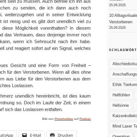
ent sein zu müssen. Auch befreie ich ihn aus
25.09.2025
Zeichen zu senden, die ich dann auch noch
ei, weiterzugehen und in seiner Entwicklung
10 Alltagsritual
 ist riesig und es gibt dort unendlich viel zu
Verstorbenen
 diese Möglichkeit vorenthalten? In diesem
25.09.2025
nd das Vertrauen, dass derjenige immer noch
in kann, wenn ich Sehnsucht nach ihm habe.
ell und reagiert sofort auf ein Signal, welches
SCHLAGWÖRT
Abschiedsritu
ues Gesicht und eine Form von Freiheit –
uch für den Verstorbenen. Wenn all dies ohne
Anschaffungs
ern aus Liebe für den Verstorbenen aus dem
Ethik Tierko
echtes Loslassen.
Hellfühlen
hmerz unendlich hereinbricht, ist dies kaum
Ordnung so. Doch im Laufe der Zeit, in einem
Hellsinne
rf sich das Loslassen entfalten.
Katzenkollekt
Bild von
Photoholiday
auf
Pixabay
Mind Laser T
atsApp
E-Mail
Drucken
Operation