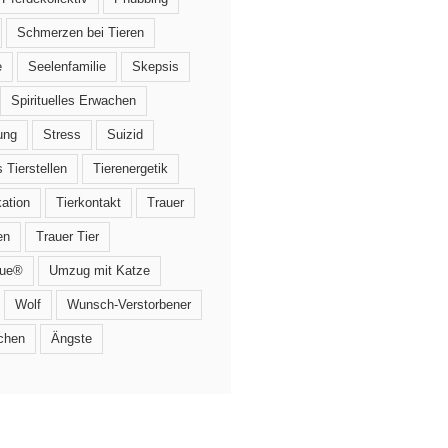
Schmerzen bei Tieren
e
Seelenfamilie
Skepsis
Spirituelles Erwachen
ung
Stress
Suizid
 Tierstellen
Tierenergetik
ation
Tierkontakt
Trauer
en
Trauer Tier
que®
Umzug mit Katze
Wolf
Wunsch-Verstorbener
chen
Ängste