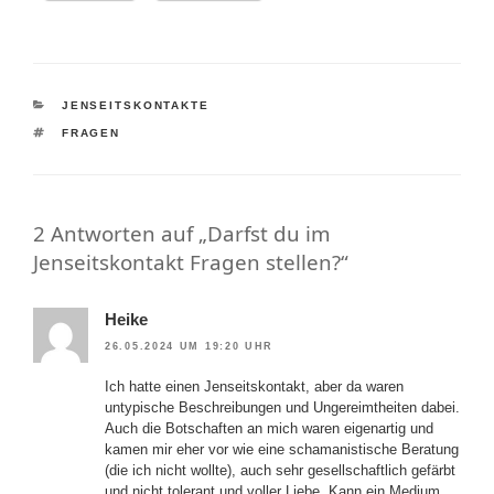
KATEGORIEN
JENSEITSKONTAKTE
SCHLAGWÖRTER
FRAGEN
2 Antworten auf „Darfst du im
Jenseitskontakt Fragen stellen?“
Heike
26.05.2024 UM 19:20 UHR
Ich hatte einen Jenseitskontakt, aber da waren
untypische Beschreibungen und Ungereimtheiten dabei.
Auch die Botschaften an mich waren eigenartig und
kamen mir eher vor wie eine schamanistische Beratung
(die ich nicht wollte), auch sehr gesellschaftlich gefärbt
und nicht tolerant und voller Liebe. Kann ein Medium