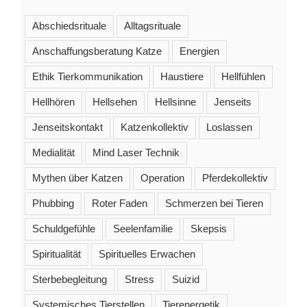
Abschiedsrituale
Alltagsrituale
Anschaffungsberatung Katze
Energien
Ethik Tierkommunikation
Haustiere
Hellfühlen
Hellhören
Hellsehen
Hellsinne
Jenseits
Jenseitskontakt
Katzenkollektiv
Loslassen
Medialität
Mind Laser Technik
Mythen über Katzen
Operation
Pferdekollektiv
Phubbing
Roter Faden
Schmerzen bei Tieren
Schuldgefühle
Seelenfamilie
Skepsis
Spiritualität
Spirituelles Erwachen
Sterbebegleitung
Stress
Suizid
Systemisches Tierstellen
Tierenergetik