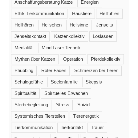
Anschaffungsberatung Katze
Energien
Ethik Tierkommunikation
Haustiere
Hellfühlen
Hellhören
Hellsehen
Hellsinne
Jenseits
Jenseitskontakt
Katzenkollektiv
Loslassen
Medialität
Mind Laser Technik
Mythen über Katzen
Operation
Pferdekollektiv
Phubbing
Roter Faden
Schmerzen bei Tieren
Schuldgefühle
Seelenfamilie
Skepsis
Spiritualität
Spirituelles Erwachen
Sterbebegleitung
Stress
Suizid
Systemisches Tierstellen
Tierenergetik
Tierkommunikation
Tierkontakt
Trauer