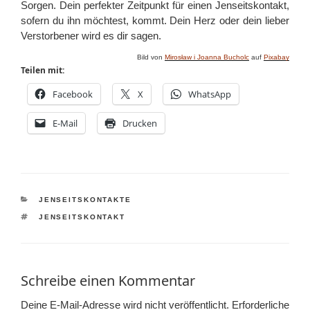
Sorgen. Dein perfekter Zeitpunkt für einen Jenseitskontakt,
sofern du ihn möchtest, kommt. Dein Herz oder dein lieber
Verstorbener wird es dir sagen.
Bild von
Mirosław i Joanna Bucholc
auf
Pixabay
Teilen mit:
Facebook
X
WhatsApp
E-Mail
Drucken
KATEGORIEN
JENSEITSKONTAKTE
SCHLAGWÖRTER
JENSEITSKONTAKT
Schreibe einen Kommentar
Deine E-Mail-Adresse wird nicht veröffentlicht.
Erforderliche