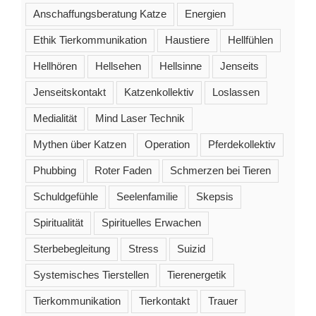
Anschaffungsberatung Katze
Energien
Ethik Tierkommunikation
Haustiere
Hellfühlen
Hellhören
Hellsehen
Hellsinne
Jenseits
Jenseitskontakt
Katzenkollektiv
Loslassen
Medialität
Mind Laser Technik
Mythen über Katzen
Operation
Pferdekollektiv
Phubbing
Roter Faden
Schmerzen bei Tieren
Schuldgefühle
Seelenfamilie
Skepsis
Spiritualität
Spirituelles Erwachen
Sterbebegleitung
Stress
Suizid
Systemisches Tierstellen
Tierenergetik
Tierkommunikation
Tierkontakt
Trauer