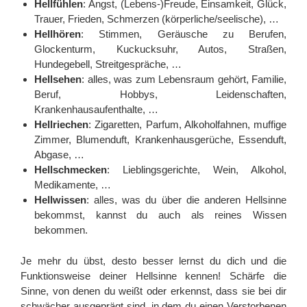
Hellfühlen
: Angst, (Lebens-)Freude, Einsamkeit, Glück,
Trauer, Frieden, Schmerzen (körperliche/seelische), …
Hellhören
: Stimmen, Geräusche zu Berufen,
Glockenturm, Kuckucksuhr, Autos, Straßen,
Hundegebell, Streitgespräche, …
Hellsehen
: alles, was zum Lebensraum gehört, Familie,
Beruf, Hobbys, Leidenschaften,
Krankenhausaufenthalte, …
Hellriechen
: Zigaretten, Parfum, Alkoholfahnen, muffige
Zimmer, Blumenduft, Krankenhausgerüche, Essenduft,
Abgase, …
Hellschmecken
: Lieblingsgerichte, Wein, Alkohol,
Medikamente, …
Hellwissen
: alles, was du über die anderen Hellsinne
bekommst, kannst du auch als reines Wissen
bekommen.
Je mehr du übst, desto besser lernst du dich und die
Funktionsweise deiner Hellsinne kennen! Schärfe die
Sinne, von denen du weißt oder erkennst, dass sie bei dir
schwächer ausgeprägt sind, in dem du einen Verstorbenen