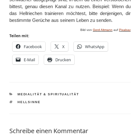
bittest, genau diesen Kanal zu nutzen. Beispiel: Wenn du
das Hellriechen trainieren möchtest, bitte denjenigen, dir
bestimmte Gerüche aus seinem Leben zu senden.
Bild von
Gerd Altmann
auf
Pixabay
Teilen mit:
Facebook
X
WhatsApp
E-Mail
Drucken
KATEGORIEN
MEDIALITÄT & SPIRITUALITÄT
SCHLAGWÖRTER
HELLSINNE
Schreibe einen Kommentar