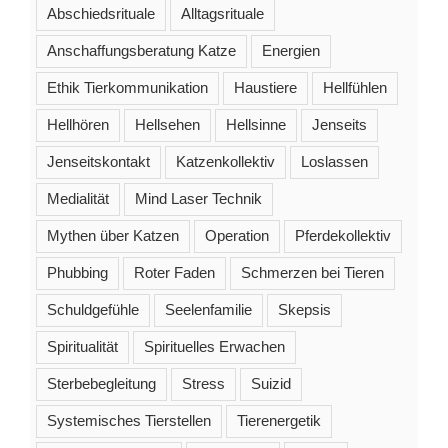
Abschiedsrituale
Alltagsrituale
Anschaffungsberatung Katze
Energien
Ethik Tierkommunikation
Haustiere
Hellfühlen
Hellhören
Hellsehen
Hellsinne
Jenseits
Jenseitskontakt
Katzenkollektiv
Loslassen
Medialität
Mind Laser Technik
Mythen über Katzen
Operation
Pferdekollektiv
Phubbing
Roter Faden
Schmerzen bei Tieren
Schuldgefühle
Seelenfamilie
Skepsis
Spiritualität
Spirituelles Erwachen
Sterbebegleitung
Stress
Suizid
Systemisches Tierstellen
Tierenergetik