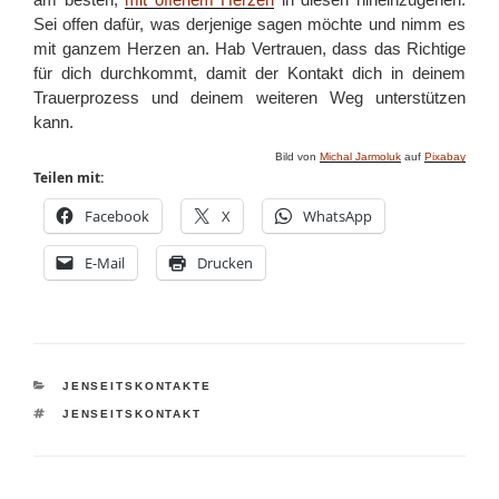
Sei offen dafür, was derjenige sagen möchte und nimm es
mit ganzem Herzen an. Hab Vertrauen, dass das Richtige
für dich durchkommt, damit der Kontakt dich in deinem
Trauerprozess und deinem weiteren Weg unterstützen
kann.
Bild von
Michal Jarmoluk
auf
Pixabay
Teilen mit:
Facebook
X
WhatsApp
E-Mail
Drucken
KATEGORIEN
JENSEITSKONTAKTE
SCHLAGWÖRTER
JENSEITSKONTAKT